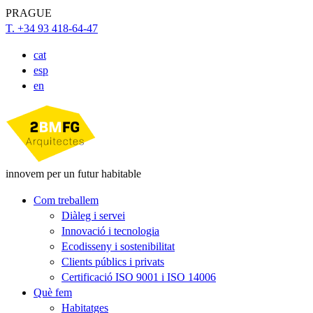
PRAGUE
T. +34 93 418-64-47
cat
esp
en
innovem per un futur habitable
Com treballem
Diàleg i servei
Innovació i tecnologia
Ecodisseny i sostenibilitat
Clients públics i privats
Certificació ISO 9001 i ISO 14006
Què fem
Habitatges