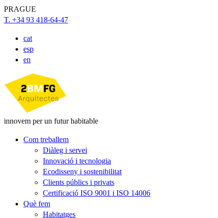
PRAGUE
T. +34 93 418-64-47
cat
esp
en
innovem per un futur habitable
Com treballem
Diàleg i servei
Innovació i tecnologia
Ecodisseny i sostenibilitat
Clients públics i privats
Certificació ISO 9001 i ISO 14006
Què fem
Habitatges