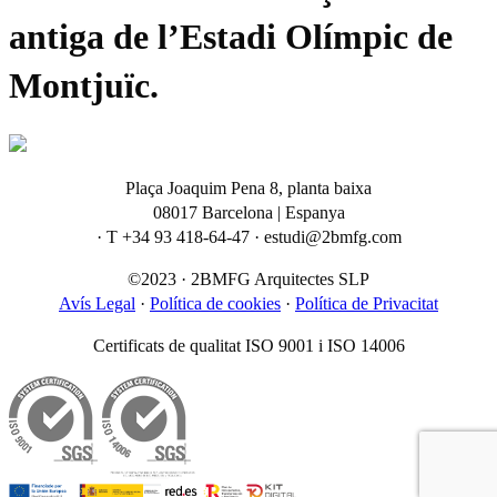
antiga de l’Estadi Olímpic de
Montjuïc.
Plaça Joaquim Pena 8, planta baixa
08017 Barcelona | Espanya
· T +34 93 418-64-47 · estudi@2bmfg.com
©2023 · 2BMFG Arquitectes SLP
Avís Legal
·
Política de cookies
·
Política de Privacitat
Certificats de qualitat ISO 9001 i ISO 14006