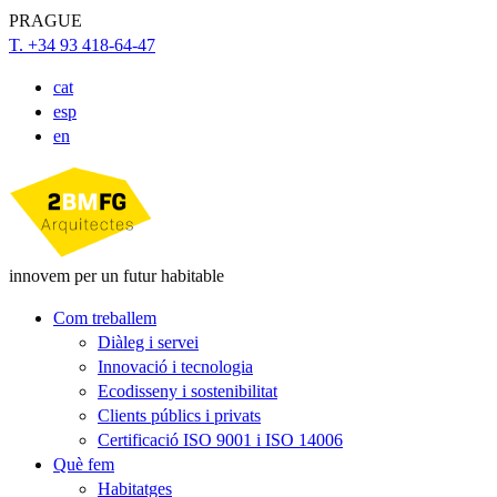
PRAGUE
T. +34 93 418-64-47
cat
esp
en
innovem per un futur habitable
Com treballem
Diàleg i servei
Innovació i tecnologia
Ecodisseny i sostenibilitat
Clients públics i privats
Certificació ISO 9001 i ISO 14006
Què fem
Habitatges