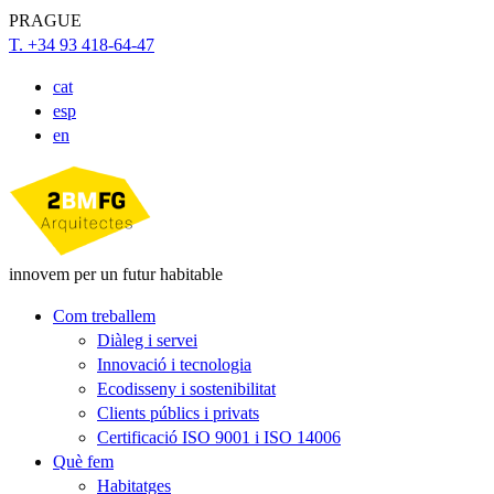
PRAGUE
T. +34 93 418-64-47
cat
esp
en
innovem per un futur habitable
Com treballem
Diàleg i servei
Innovació i tecnologia
Ecodisseny i sostenibilitat
Clients públics i privats
Certificació ISO 9001 i ISO 14006
Què fem
Habitatges