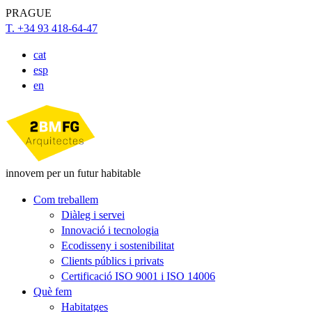
PRAGUE
T. +34 93 418-64-47
cat
esp
en
innovem per un futur habitable
Com treballem
Diàleg i servei
Innovació i tecnologia
Ecodisseny i sostenibilitat
Clients públics i privats
Certificació ISO 9001 i ISO 14006
Què fem
Habitatges