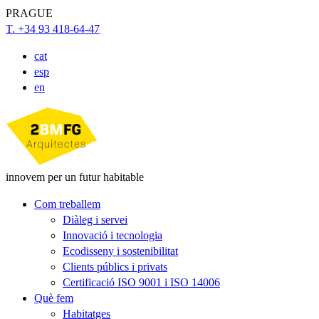
PRAGUE
T. +34 93 418-64-47
cat
esp
en
innovem per un futur habitable
Com treballem
Diàleg i servei
Innovació i tecnologia
Ecodisseny i sostenibilitat
Clients públics i privats
Certificació ISO 9001 i ISO 14006
Què fem
Habitatges