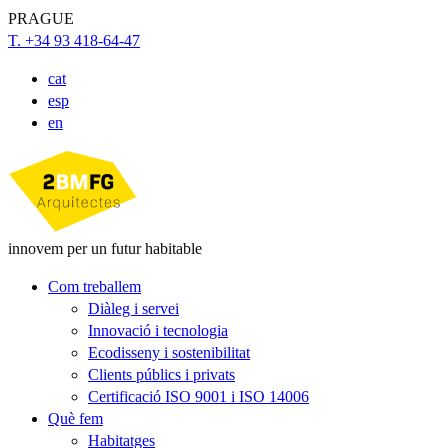
PRAGUE
T. +34 93 418-64-47
cat
esp
en
innovem per un futur habitable
Com treballem
Diàleg i servei
Innovació i tecnologia
Ecodisseny i sostenibilitat
Clients públics i privats
Certificació ISO 9001 i ISO 14006
Què fem
Habitatges