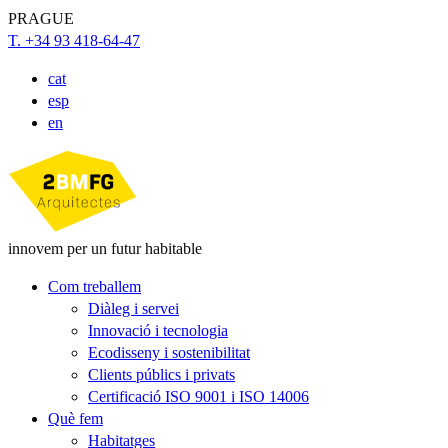
PRAGUE
T. +34 93 418-64-47
cat
esp
en
innovem per un futur habitable
Com treballem
Diàleg i servei
Innovació i tecnologia
Ecodisseny i sostenibilitat
Clients públics i privats
Certificació ISO 9001 i ISO 14006
Què fem
Habitatges