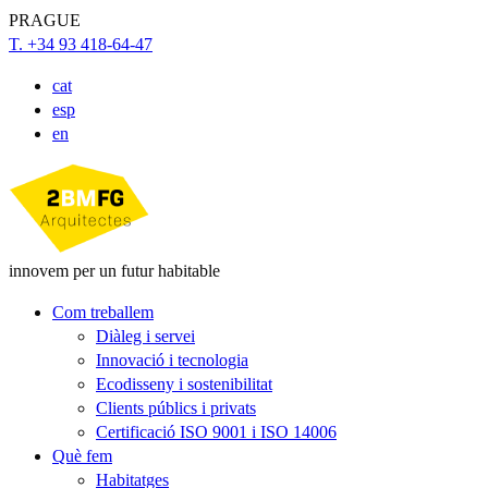
PRAGUE
T. +34 93 418-64-47
cat
esp
en
innovem per un futur habitable
Com treballem
Diàleg i servei
Innovació i tecnologia
Ecodisseny i sostenibilitat
Clients públics i privats
Certificació ISO 9001 i ISO 14006
Què fem
Habitatges