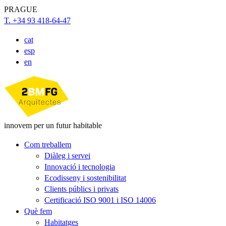
PRAGUE
T. +34 93 418-64-47
cat
esp
en
innovem per un futur habitable
Com treballem
Diàleg i servei
Innovació i tecnologia
Ecodisseny i sostenibilitat
Clients públics i privats
Certificació ISO 9001 i ISO 14006
Què fem
Habitatges