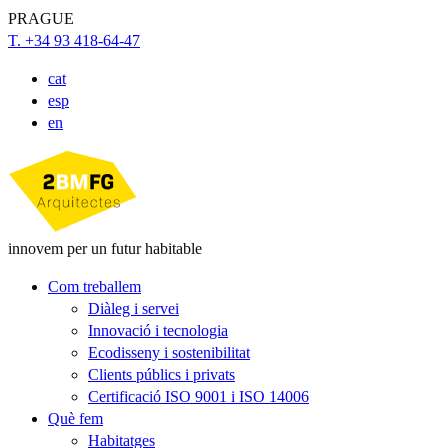
PRAGUE
T. +34 93 418-64-47
cat
esp
en
innovem per un futur habitable
Com treballem
Diàleg i servei
Innovació i tecnologia
Ecodisseny i sostenibilitat
Clients públics i privats
Certificació ISO 9001 i ISO 14006
Què fem
Habitatges