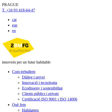
PRAGUE
T. +34 93 418-64-47
cat
esp
en
innovem per un futur habitable
Com treballem
Diàleg i servei
Innovació i tecnologia
Ecodisseny i sostenibilitat
Clients públics i privats
Certificació ISO 9001 i ISO 14006
Què fem
Habitatges