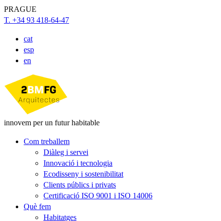
PRAGUE
T. +34 93 418-64-47
cat
esp
en
innovem per un futur habitable
Com treballem
Diàleg i servei
Innovació i tecnologia
Ecodisseny i sostenibilitat
Clients públics i privats
Certificació ISO 9001 i ISO 14006
Què fem
Habitatges