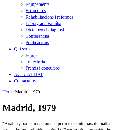
Equipaments
Estructures
Rehabilitacions i reformes
La Sagrada Família
Dictamens i diagnosi
Conferències
Publicacions
Qui som
Equip
Trajectòria
Premis i concursos
ACTUALITAT
Contacta’ns
Home
·
Madrid, 1979
Madrid, 1979
“Análisis, por asimilación a superficies continuas, de mallas
espaciales en pirámide cuadrada. Factores de corrección de