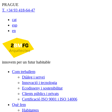
PRAGUE
T. +34 93 418-64-47
cat
esp
en
innovem per un futur habitable
Com treballem
Diàleg i servei
Innovació i tecnologia
Ecodisseny i sostenibilitat
Clients públics i privats
Certificació ISO 9001 i ISO 14006
Què fem
Habitatges