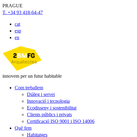
PRAGUE
T. +34 93 418-64-47
cat
esp
en
innovem per un futur habitable
Com treballem
Diàleg i servei
Innovació i tecnologia
Ecodisseny i sostenibilitat
Clients públics i privats
Certificació ISO 9001 i ISO 14006
Què fem
Habitatges