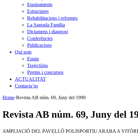
Equipaments
Estructures
Rehabilitacions i reformes
La Sagrada Família
Dictamens i diagnosi
Conferències
Publicacions
Qui som
Equip
Trajectòria
Premis i concursos
ACTUALITAT
Contacta’ns
Home
·
Revista AB núm. 69, Juny del 1999
Revista AB núm. 69, Juny del 1
AMPLIACIÓ DEL PAVELLÓ POLISPORTIU ARABA A VITÒRIA. Sec