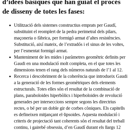
d’idees bàsiques que han guiat el procés
de disseny de totes les fases:
Utilització dels sistemes constructius emprats per Gaudí,
substituint el reomplert de la pedra perimetral dels pilars,
maçoneria o fàbrica, per formigó armat d’altes resistències.
Substitució, així mateix, de l’extradós i el sinus de les voltes,
per l’esmentat formigó armat.
Manteniment de les mides i paràmetres geomètric definits per
Gaudi en una modulació molt completa, en el que totes les
dimensions tenen el rang dels números naturals de l’1 al 12.
Recerca i descobriment de la coherència que introdueix Gaudi
a la generació de les formes geomètriques dels elements
estructurals. Totes elles són el resultat de la combinació de
plans, paraboloides hiperbòlics i hiperboloides de revolució
generades per interseccions sempre segons les directrius
rectes, o bé per un doble gir de corbes còniques. Els capitells
es defineixen mitjançant el·lipsoides. Aquesta modulació i
criteris de projectació tant coherents són el resultat del treball
continu, i gairebé obsessiu, d’en Gaudí durant els llargs 12