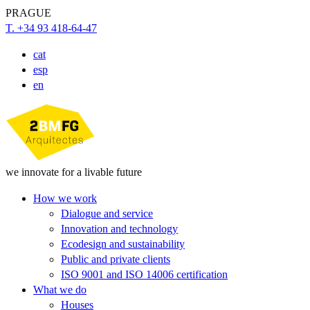
PRAGUE
T. +34 93 418-64-47
cat
esp
en
we innovate for a livable future
How we work
Dialogue and service
Innovation and technology
Ecodesign and sustainability
Public and private clients
ISO 9001 and ISO 14006 certification
What we do
Houses