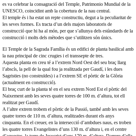
es va celebrar la consagració del Temple, Patrimonio Mundial de la
UNESCO, coincidint amb la cobertura de la nau central.
El temple és i ha estat un repte constructiu, degut a la peculiaritat de
les seves formes. Es tracta d’un dels majors laboratoris de
construcció que hi ha al món, per que s’allunya dels estàndards de la
construcció i molts dels mètodes que s’utilitzen són únics.
El Temple de la Sagrada Família és un edifici de planta basilical amb
la nau principal de cinc crugies i el transsepte de tres.
Aquesta planta en creu té a l’extrem Nord Oest del seu braç llarg
l’abscís, la pell de la qual fou ja realitzada per Gaudí, i les dues
Sagristies (no construïdes) i a l’extrem SE el pòrtic de la Glòria
(actualment en construcció).
El braç curt de la planta té en el seu extrem Nord Est el pòrtic del
Naixement amb les seves quatre torres de 100 m. d’altura, tot ell
realitzat per Gaudí.
A l’altre extrem trobem el pòrtic de la Passió, també amb les seves
quatre torres de 110 m. d’altura, realitzades durant els anys
cinquanta. En el creuer, en la intersecció d’ambdues naus, es troben
les quatre torres Evangelistes d’uns 130 m. d’altura i, en el centre
d’aquestes, la torre de Jesucrist d’uns 170 m. d’altura. Darrere d’ella,