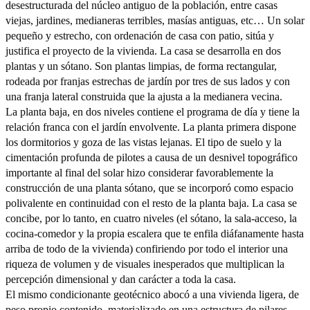
desestructurada del núcleo antiguo de la población, entre casas
viejas, jardines, medianeras terribles, masías antiguas, etc… Un solar
pequeño y estrecho, con ordenación de casa con patio, sitúa y
justifica el proyecto de la vivienda. La casa se desarrolla en dos
plantas y un sótano. Son plantas limpias, de forma rectangular,
rodeada por franjas estrechas de jardín por tres de sus lados y con
una franja lateral construida que la ajusta a la medianera vecina.
La planta baja, en dos niveles contiene el programa de día y tiene la
relación franca con el jardín envolvente. La planta primera dispone
los dormitorios y goza de las vistas lejanas. El tipo de suelo y la
cimentación profunda de pilotes a causa de un desnivel topográfico
importante al final del solar hizo considerar favorablemente la
construcción de una planta sótano, que se incorporó como espacio
polivalente en continuidad con el resto de la planta baja. La casa se
concibe, por lo tanto, en cuatro niveles (el sótano, la sala-acceso, la
cocina-comedor y la propia escalera que te enfila diáfanamente hasta
arriba de todo de la vivienda) confiriendo por todo el interior una
riqueza de volumen y de visuales inesperados que multiplican la
percepción dimensional y dan carácter a toda la casa.
El mismo condicionante geotécnico abocó a una vivienda ligera, de
peso propio contenido, materializado en una estructura de pilares