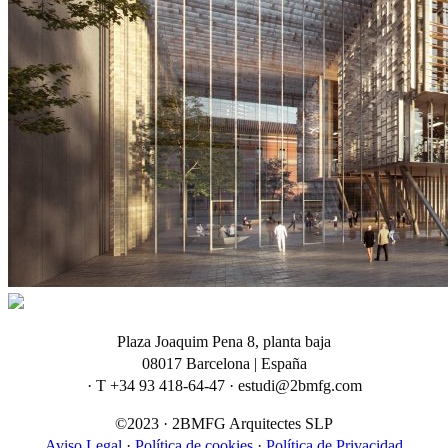
Plaza Joaquim Pena 8, planta baja
08017 Barcelona | España
· T +34 93 418-64-47 · estudi@2bmfg.com
©2023 · 2BMFG Arquitectes SLP
Aviso Legal
·
Política de cookies
·
Política de Privacidad