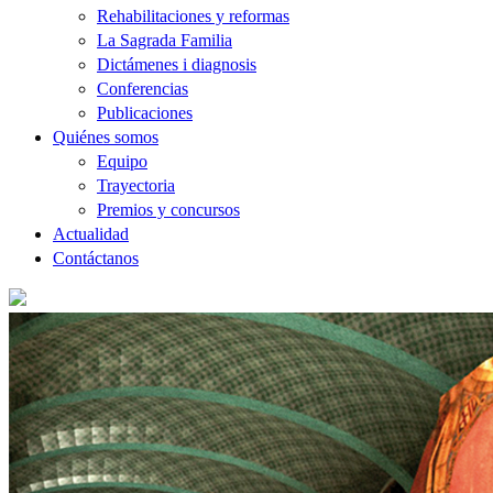
Rehabilitaciones y reformas
La Sagrada Familia
Dictámenes i diagnosis
Conferencias
Publicaciones
Quiénes somos
Equipo
Trayectoria
Premios y concursos
Actualidad
Contáctanos