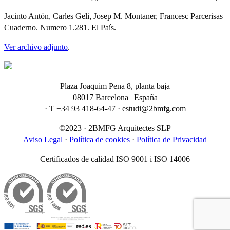
Jacinto Antón, Carles Geli, Josep M. Montaner, Francesc Parcerisas
Cuaderno. Numero 1.281. El País.
Ver archivo adjunto
.
Plaza Joaquim Pena 8, planta baja
08017 Barcelona | España
· T +34 93 418-64-47 · estudi@2bmfg.com
©2023 · 2BMFG Arquitectes SLP
Aviso Legal
·
Política de cookies
·
Política de Privacidad
Certificados de calidad ISO 9001 i ISO 14006