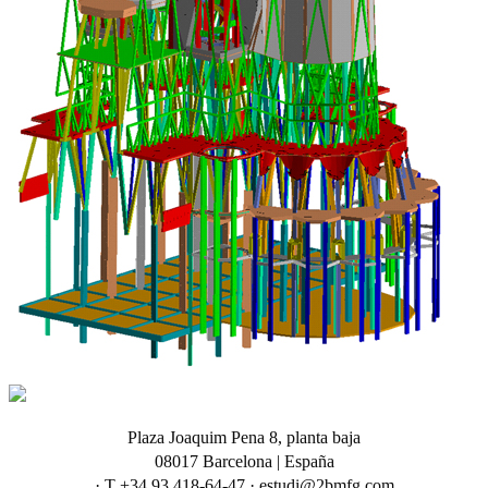
Plaza Joaquim Pena 8, planta baja
08017 Barcelona | España
· T +34 93 418-64-47 · estudi@2bmfg.com