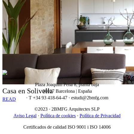
Plaza Joaquim Pena 8, planta baja
Casa en Solivella
08017 Barcelona | España
· T +34 93 418-64-47 · estudi@2bmfg.com
READ
©2023 · 2BMFG Arquitectes SLP
Aviso Legal
·
Política de cookies
·
Política de Privacidad
Certificados de calidad ISO 9001 i ISO 14006